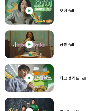
오이 full
잠봉 full
타코 샐러드 full